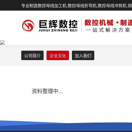
专业制造数控母线加工机,数控母线折弯机,数控母线冲剪机,
公司简介
企业文化
加入我们
资料整理中...