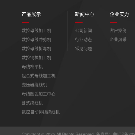
产品展示
新闻中心
企业实力
数控母线加工机
公司新闻
客户案例
数控母线冲剪机
行业动态
企业风采
数控母线折弯机
常见问题
数控铜棒加工机
母线校平机
组合式母线加工机
变压器绕线机
母线圆弧加工中心
卧式绕线机
数控自动排线绕线机
Copyright © 2025 All Rights Reserved. 备案号：
鲁ICP备202