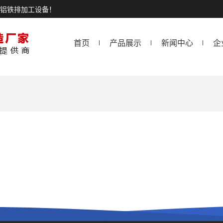
铜铝铁排加工设备！
首页
产品展示
新闻中心
企