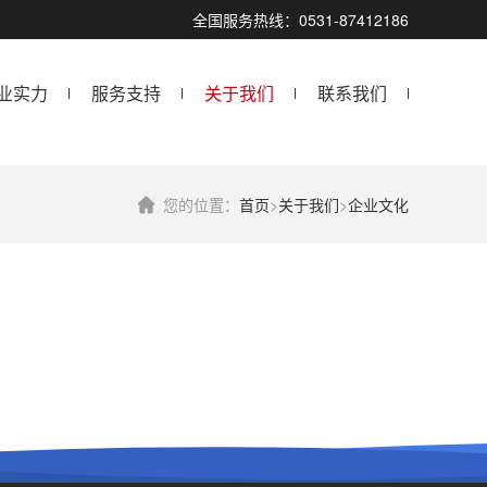
全国服务热线：0531-87412186
业实力
服务支持
关于我们
联系我们
您的位置：
首页
>
关于我们
>
企业文化