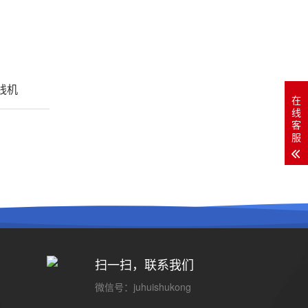
线机
在
线
客
服
扫一扫，联系我们
微信号：juhuishukong