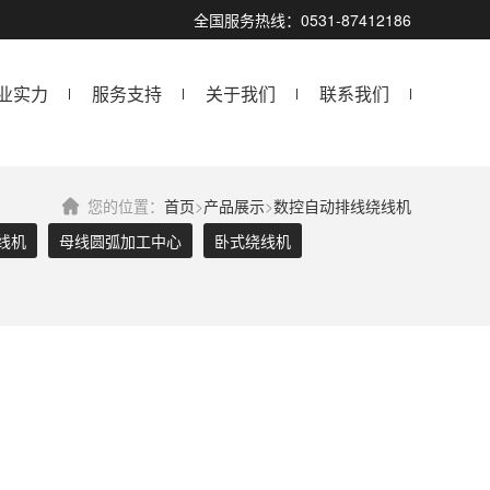
全国服务热线：0531-87412186
业实力
服务支持
关于我们
联系我们
您的位置：
首页
>
产品展示
>
数控自动排线绕线机
线机
母线圆弧加工中心
卧式绕线机