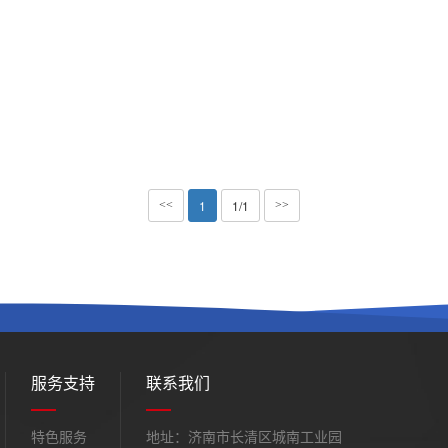
1
1/1
<<
>>
服务支持
联系我们
特色服务
地址：济南市长清区城南工业园