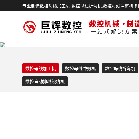
专业制造数控母线加工机,数控母线折弯机,数控母线冲剪机,
数控母线加工机
数控母线冲剪机
数控母线折弯机
数控自动排线绕线机