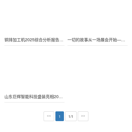
铜排加工机2025综合分析报告：选型指南与市场洞察
一切的故事从一场展会开始——母线加工机
山东巨辉智能科技盛装亮相2025中国电器之都展览会 展示创新母线加工设备解决方案
1
1/1
<<
>>