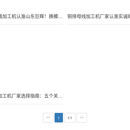
转塔式母线加工机认准山东巨辉！换模30秒，精度稳到0.1mm
数控母线加工机厂家选择指南：五个关键点助您找到靠谱供应商
1
1/1
<<
>>