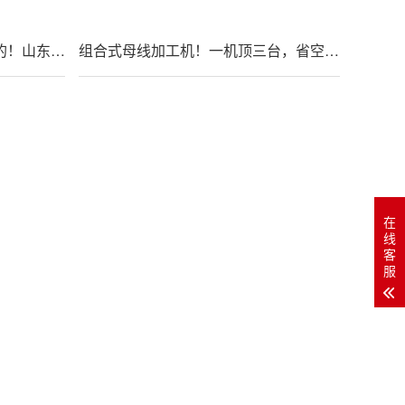
铜排母线加工机厂家认准实诚的！山东巨辉15年源头厂不玩虚的
组合式母线加工机！一机顶三台，省空间效率翻番
在
线
客
服