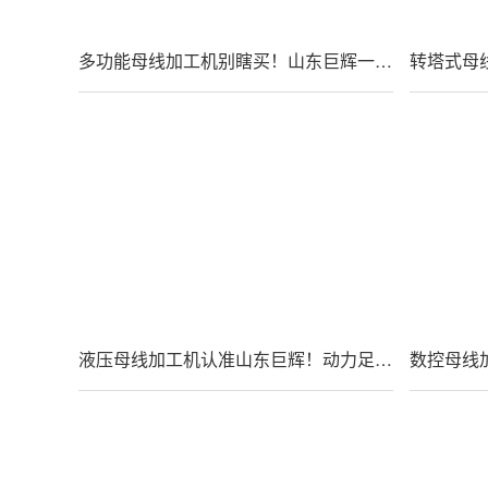
多功能母线加工机别瞎买！山东巨辉一台顶三台，小车间也能玩得转
液压母线加工机认准山东巨辉！动力足不漏油，加工稳到没朋友