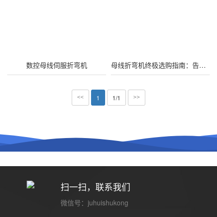
数控母线伺服折弯机
母线折弯机终极选购指南：告别手工折弯，效率与精度如何兼得
1
1/1
<<
>>
扫一扫，联系我们
微信号：juhuishukong